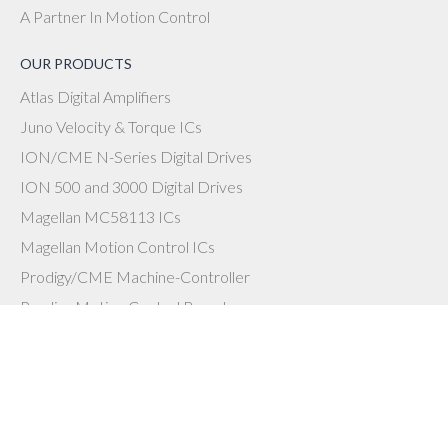
A Partner In Motion Control
OUR PRODUCTS
Atlas Digital Amplifiers
Juno Velocity & Torque ICs
ION/CME N-Series Digital Drives
ION 500 and 3000 Digital Drives
Magellan MC58113 ICs
Magellan Motion Control ICs
Prodigy/CME Machine-Controller
Prodigy Motion Control Boards
C-Motion Language & Related Tools
INDUSTRIES WE SERVE
Lab Automation
Medical Devices