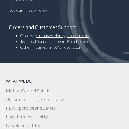
See our
Privacy Policy
Orders and Customer Support
Orders:
purchaseorders@pmdcorp.com
Technical Support:
support@pmdcorp.com
Other Inquiries:
info@pmdcorp.com
WHAT WE DO
Motion Control Solutions
Uncompromising Performance
FDA Approval and Safety
Long-term Availability
Development Tools