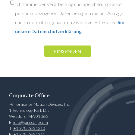
Ich stimme der Verarbeitung und Speicherung meiner
personenbezogenen Daten bezüglich meiner Anfrage
und zu dem oben genannten Zweck zu. Bitte lesen
Sie
unsere Datenschutzerklärung
.
Corporate Office
Performance Motion Devices, Inc.
1 Technology Park Dr.
Westford, MA 01886
E:
info@pmdcorp.com
T:
+1.978.266.1210
F: +1.978.266.1211