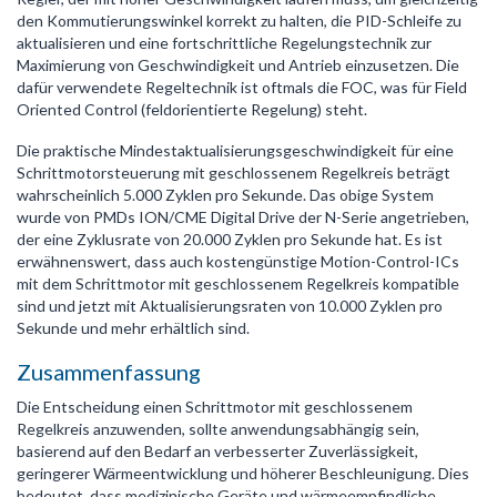
den Kommutierungswinkel korrekt zu halten, die PID-Schleife zu
aktualisieren und eine fortschrittliche Regelungstechnik zur
Maximierung von Geschwindigkeit und Antrieb einzusetzen. Die
dafür verwendete Regeltechnik ist oftmals die FOC, was für Field
Oriented Control (feldorientierte Regelung) steht.
Die praktische Mindestaktualisierungsgeschwindigkeit für eine
Schrittmotorsteuerung mit geschlossenem Regelkreis beträgt
wahrscheinlich 5.000 Zyklen pro Sekunde. Das obige System
wurde von PMDs ION/CME Digital Drive der N-Serie angetrieben,
der eine Zyklusrate von 20.000 Zyklen pro Sekunde hat. Es ist
erwähnenswert, dass auch kostengünstige Motion-Control-ICs
mit dem Schrittmotor mit geschlossenem Regelkreis kompatible
sind und jetzt mit Aktualisierungsraten von 10.000 Zyklen pro
Sekunde und mehr erhältlich sind.
Zusammenfassung
Die Entscheidung einen Schrittmotor mit geschlossenem
Regelkreis anzuwenden, sollte anwendungsabhängig sein,
basierend auf den Bedarf an verbesserter Zuverlässigkeit,
geringerer Wärmeentwicklung und höherer Beschleunigung. Dies
bedeutet, dass medizinische Geräte und wärmeempfindliche