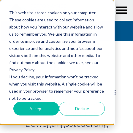
This website stores cookies on your computer.
These cookies are used to collect information
Resources
/
Articles
/
Schrittmotoren mit geschlossenem
about how you interact with our website and allow
Regelkreis ermöglichen neue Anwendungen der
us to remember you. We use this information in
Bewegungssteuerung
order to improve and customize your browsing
experience and for analytics and metrics about our
visitors both on this website and other media. To
find out more about the cookies we use, see our
ARTICLES
Privacy Policy.
If you decline, your information won’t be tracked
Schrittmotoren mit
when you visit this website. A single cookie will be
geschlossenem Regelkreis
used in your browser to remember your preference
not to be tracked.
ermöglichen neue
Accept
Decline
Anwendungen der
Bewegungssteuerung