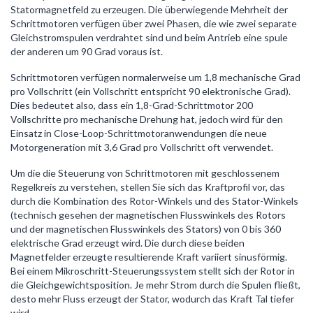
Statormagnetfeld zu erzeugen. Die überwiegende Mehrheit der
Schrittmotoren verfügen über zwei Phasen, die wie zwei separate
Gleichstromspulen verdrahtet sind und beim Antrieb eine spule
der anderen um 90 Grad voraus ist.
Schrittmotoren verfügen normalerweise um 1,8 mechanische Grad
pro Vollschritt (ein Vollschritt entspricht 90 elektronische Grad).
Dies bedeutet also, dass ein 1,8-Grad-Schrittmotor 200
Vollschritte pro mechanische Drehung hat, jedoch wird für den
Einsatz in Close-Loop-Schrittmotoranwendungen die neue
Motorgeneration mit 3,6 Grad pro Vollschritt oft verwendet.
Um die die Steuerung von Schrittmotoren mit geschlossenem
Regelkreis zu verstehen, stellen Sie sich das Kraftprofil vor, das
durch die Kombination des Rotor-Winkels und des Stator-Winkels
(technisch gesehen der magnetischen Flusswinkels des Rotors
und der magnetischen Flusswinkels des Stators) von 0 bis 360
elektrische Grad erzeugt wird. Die durch diese beiden
Magnetfelder erzeugte resultierende Kraft variiert sinusförmig.
Bei einem Mikroschritt-Steuerungssystem stellt sich der Rotor in
die Gleichgewichtsposition. Je mehr Strom durch die Spulen fließt,
desto mehr Fluss erzeugt der Stator, wodurch das Kraft Tal tiefer
wird.