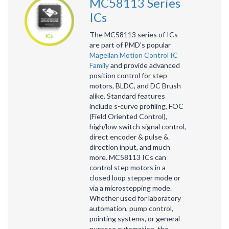
MC58113 Series
ICs
The
MC58113
series of ICs
are part of PMD's popular
Magellan Motion Control IC
Family
and provide advanced
position control for step
motors, BLDC, and DC Brush
alike. Standard features
include s-curve profiling, FOC
(Field Oriented Control),
high/low switch signal control,
direct encoder & pulse &
direction input, and much
more. MC58113 ICs can
control step motors in a
closed loop stepper mode or
via a microstepping mode.
Whether used for laboratory
automation, pump control,
pointing systems, or general-
purpose automation, the