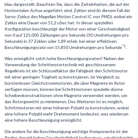
blau dargestellt. Beachten Sie, dass die Zeiteinheiten, die auf der
Horizontalen Achse angeführt sind, Zyklen sind (in diesem Fall der
Servo-Zyklus des Magellan Motion Control IC von PMD), wobei ein
Zyklus eine Dauer von 51,2 uSec hat. In dieser speziellen
Konfiguration beschleunigt der Motor von einer Geschwindigkeit
von 0 auf 125.000 Zählungen pro Sekunde (30 Umdrehungen pro
Sekunde) in 37 Zyklen oder 1,89 mSek. bei einer effektiven
^2
Beschleunigungsrate von 15.850 Umdrehungen pro Sekunde
.
Was ermöglicht solch hohe Beschleunigungsraten? Neben der
Verwendung der Schrittmotortechnik mit geschlossenem
Regelkreis ist ein Schlüsselfaktor die Fähigkeit den Schrittmotor
mit einer geringen Trägheit zu konstruieren. Im Vergleich zu
bürstenlosen Gleichstrommotoren, die über Magnete im Rotor
verfügen müssen, können bei Schrittmotoren spezielle dünne
Scheibenkonstruktionen ohne Magnete verwendet werden, um
das Rotorgewicht zu minimieren. Des Weiteren ist es möglich,
Schrittmotoren mit einer höheren Polzahl zu konstruieren, wobei
eine höhere Polzahl mehr Drehmoment bedeutet, was wiederum
eine höhere Beschleunigung ermöglicht.
Die andere für die Beschleunigung wichtige Komponente ist der
Regler, der mit hoher Geschwindigkeit laufen muss, um gleichzeitig